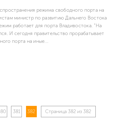
спространения режима свободного порта на
листам министр по развитию Дальнего Востока
ежим работает для порта Владивостока. "На
ся. И сегодня правительство прорабатывает
го порта на иные...
380
381
382
Страница 382 из 382