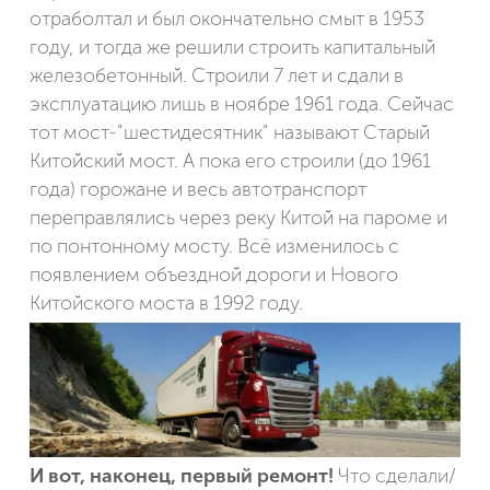
отраболтал и был окончательно смыт в 1953
году, и тогда же решили строить капитальный
железобетонный. Строили 7 лет и сдали в
эксплуатацию лишь в ноябре 1961 года. Сейчас
тот мост-"шестидесятник" называют Старый
Китойский мост. А пока его строили (до 1961
года) горожане и весь автотранспорт
переправлялись через реку Китой на пароме и
по понтонному мосту. Всё изменилось с
появлением объездной дороги и Нового
Китойского моста в 1992 году.
И вот, наконец, первый ремонт!
Что сделали/