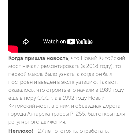
Когда пришла новость
, что Новый Китойский
мост начали ремонтировать (в 2018 году), то
первой мысль было узнать: а когда он был
построен и введён в эксплуатацию. Так вот,
оказалось, что строить его начали в 1989 году -
ещё в пору СССР, а в 1992 году Новый
Китойский мост, а с ним и объездная дорога
города Ангарска трассы Р-255, был открыт для
регулярного движения.
Неплохо!
- 27 лет отстоять, отработать,