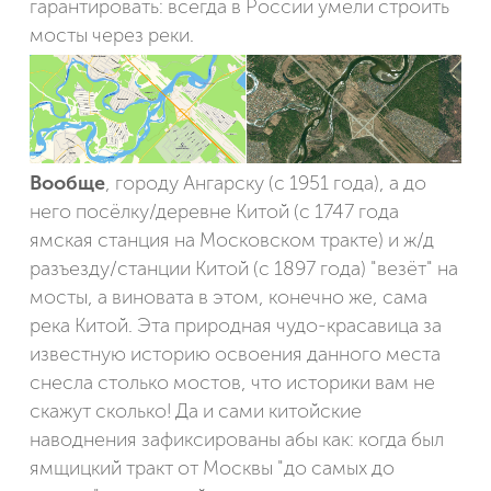
гарантировать: всегда в России умели строить
моcты через реки.
Вообще
, городу Ангарску (с 1951 года), а до
него посёлку/деревне Китой (с 1747 года
ямская станция на Московском тракте) и ж/д
разъезду/станции Китой (с 1897 года) "везёт" на
мосты, а виновата в этом, конечно же, сама
река Китой. Эта природная чудо-красавица за
известную историю освоения данного места
снесла столько мостов, что историки вам не
скажут сколько! Да и сами китойские
наводнения зафиксированы абы как: когда был
ямщицкий тракт от Москвы "до самых до