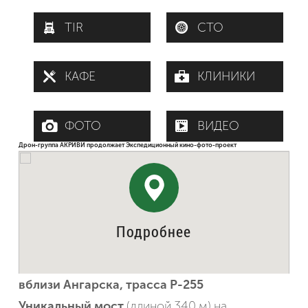
TIR
СТО
КАФЕ
КЛИНИКИ
ФОТО
ВИДЕО
Дрон-группа АКРИВИ продолжает Экспедиционный кино-фото-проект
Новый Китойский мост с дрона: река Китой
вблизи Ангарска.
Это Иркутская область,
трасса Р-255
Подробнее
Новый Китойский мост с дрона: река Китой
вблизи Ангарска, трасса Р-255
Уникальный мост
(длиной 340 м) на