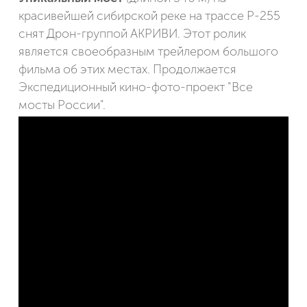
красивейшей сибирской реке на трассе Р-255
снят Дрон-группой АКРИВИ. Этот ролик
является своеобразным трейлером большого
фильма об этих местах. Продолжается
Экспедиционный кино-фото-проект "Все
мосты России".