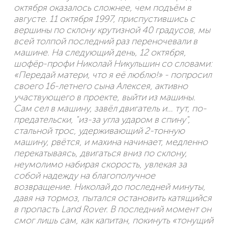
октября оказалось сложнее, чем подъём в
августе. 11 октября 1997, приспустившись с
вершины по склону крутизной 40 градусов, мы
всей толпой последний раз переночевали в
машине. На следующий день, 12 октября,
шофёр-профи Николай Никульшин со словами:
«Передай матери, что я её люблю!» - попросил
своего 16-летнего сына Алексея, активно
участвующего в проекте, выйти из машины.
Сам сел в машину, завёл двигатель и… тут, по-
предательски, "из-за угла ударом в спину",
стальной трос, удерживающий 2-тонную
машину, рвётся, и махина начинает, медленно
перекатываясь, двигаться вниз по склону,
неумолимо набирая скорость, увлекая за
собой надежду на благополучное
возвращение. Николай до последней минуты,
давя на тормоз, пытался остановить катящийся
в пропасть Land Rover. В последний момент он
смог лишь сам, как капитан, покинуть «тонущий