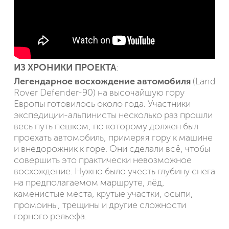
ИЗ ХРОНИКИ ПРОЕКТА
:
Легендарное восхождение автомобиля
(Land
Rover Defender-90) на высочайшую гору
Европы готовилось около года. Участники
экспедиции-альпинисты несколько раз прошли
весь путь пешком, по которому должен был
проехать автомобиль, примеряя гору к машине
и внедорожник к горе. Они сделали всё, чтобы
совершить это практически невозможное
восхождение. Нужно было учесть глубину снега
на предполагаемом маршруте, лёд,
каменистые места, крутые участки, осыпи,
промоины, трещины и другие сложности
горного рельефа.