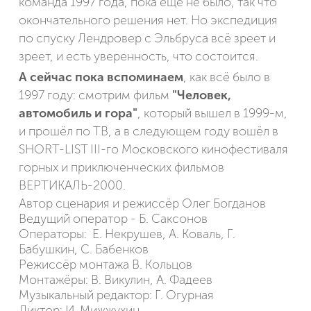
команда 1997 года, пока ещё не было, так что
окончательного решения нет. Но экспедиция
по спуску Лендровер с Эльбруса всё зреет и
зреет, и есть уверенность, что состоится.
А сейчас пока вспоминаем
, как всё было в
1997 году: смотрим фильм
"Человек,
автомобиль и гора"
, который вышел в 1999-м,
и прошёл по ТВ, а в следующем году вошёл в
SHORT-LIST III-го Московского кинофестиваля
горных и приключенческих фильмов
ВЕРТИКАЛЬ-2000.
Автор сценария и режиссёр Олег Богданов
Ведущий оператор - Б. Саксонов
Операторы: Е. Некрушев, А. Коваль, Г.
Бабушкин, С. Бабенков
Режиссёр монтажа В. Кольцов
Монтажёры: В. Викулин, А. Фадеев
Музыкальный редактор: Г. Огурная
Диктор: И. Мижжухин