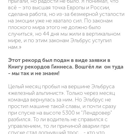
прыгали, но радости не было. Я понимал, что
всё – это высшая точка Европы и России,
сделана работа, но из-за безмерной усталости
на эмоции уже не хватало сил. По законам
плоского мира этого не должно было
случиться, но 44 дня мы жили в вертикальном
мире, и по этим законам Эльбрус уступил
нам.»
Этот рекорд был подан в виде заявки в
Книгу рекордов Гиннеса. Вошгёл ли он туда
- мы так и не знаем!
Целый месяц пробыл на вершине Эльбруса
«железный альпинист». Только через месяц
команда вернулась за ним. Но Эльбрус не
простил машине такой славы, и почти сразу
при спуске на высоте 5300 м "Лендровер"
разбился. То ли водитель не справился с
управлением, то ли причиной аварии при
спуске стал лопнувший трос… - кто что