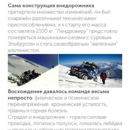
Сама конструкция внедорожника
претерпела множество изменений, он был
снаряжён различными техническими
приспособлениями, и к старту его масса
составляла 2100 кг. "Лендроверу" предстояло
померяться машинными силами с суровым
Эльбрусом и стать своеобразным "железным"
альпинистом.
Восхождение давалось команде весьма
непросто
: физическое и психическое
перенапряжение, хроническая усталость,
травмы и горная болезнь.
Страдал и внедорожник - горела силовая
проводка, лопались полуоси, ломалась лебёдка
– крупные и небольшие поломки происходили