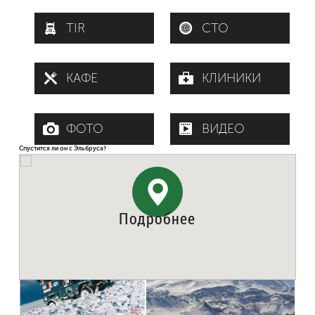
TIR
СТО
КАФЕ
КЛИНИКИ
ФОТО
ВИДЕО
Спустится ли он с Эльбруса?
Что сделать чтобы спустить геройский
"Лендровер" с Эльбруса?
Подробнее