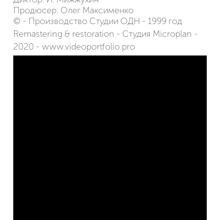
Продюсер: Олег Максименко
© - Производство Студии ОДН - 1999 год
Remastering & restoration - Студия Microplan -
2020 - www.videoportfolio.pro