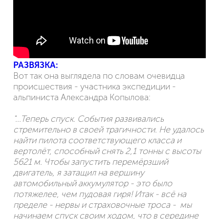
РАЗВЯЗКА:
Вот так она выглядела по словам очевидца
происшествия - участника экспедиции -
альпиниста Александра Копылова:
"...Теперь спуск. События развивались
стремительно в своей трагичности. Не удалось
найти пилота соответствующего класса и
вертолёт, способный снять 2,1 тонны с высоты
5621 м. Чтобы запустить перемёрзший
двигатель, я затащил на вершину
автомобильный аккумулятор - это было
потяжелее, чем пудовая гиря! Итак - всё на
пределе - нервы и страховочные троса - мы
начинаем спуск своим ходом, что в середине