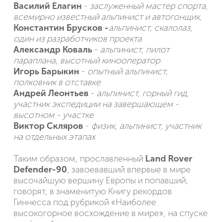
Василий Елагин
-
заслуженный мастер спорта,
всемирно известный альпинист и автогонщик,
Константин Брусков -
альпинист, скалолаз,
один из разработчиков проекта
Александр Коваль
-
альпинист, пилот
параплана, высотный кинооператор
Игорь Барыкин
-
опытный альпинист,
полковник в отставке
Андрей Леонтьев
-
альпинист, горный гид,
участник экспедиции на завершающем -
высотном - участке
Виктор Скляров
-
физик, альпинист, участник
на отдельных этапах
Таким образом, прославленный
Land Rover
Defender-90
, завоевавший впервые в мире
высочайшую вершину Европы и попавший,
говорят, в знаменитую Книгу рекордов
Гиннесса под рубрикой «Наиболее
высокогорное восхождение в мире», на спуске