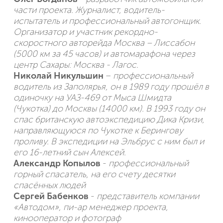
части проекта. Журналист, водитель-
испытатель и профессиональный автогонщик.
Организатор и участник рекордно-
скоростного авторейда Москва – Лиссабон
(5000 км за 45 часов) и автомарафона через
центр Сахары: Москва - Лагос.
Николай Никульшин
–
профессиональный
водитель из Заполярья, он в 1989 году прошёл в
одиночку на УАЗ-469 от Мыса Шмидта
(Чукотка) до Москвы (14000 км). В 1993 году он
спас британскую автоэкспедицию Дика Кризи,
направляющуюся по Чукотке к Берингову
проливу. В экспедиции на Эльбрус с ним был и
его 16-летний сын Алексей.
Александр Копылов
-
профессиональный
горный спасатель, на его счету десятки
спасённых людей
Сергей Бабенков
-
представитель компании
«Автодом», пи-ар менеджер проекта,
кинооператор и фотограф