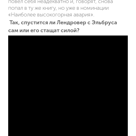
повёл себя неадекватно и, говорят, снова
попал в ту же книгу, но уже в номинации
«Наиболее высокогорная авария».
Так, спустится ли Лендровер с Эльбруса
сам или его стащат силой?