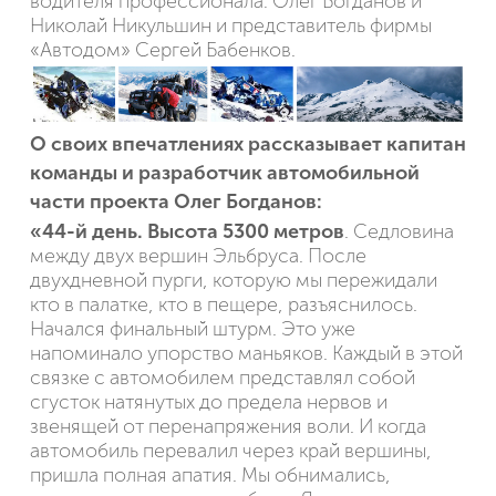
водителя профессионала: Олег Богданов и
Николай Никульшин и представитель фирмы
«Автодом» Сергей Бабенков.
О своих впечатлениях рассказывает капитан
команды и разработчик автомобильной
части проекта Олег Богданов:
«44-й день. Высота 5300 метров
. Седловина
между двух вершин Эльбруса. После
двухдневной пурги, которую мы пережидали
кто в палатке, кто в пещере, разъяснилось.
Начался финальный штурм. Это уже
напоминало упорство маньяков. Каждый в этой
связке с автомобилем представлял собой
сгусток натянутых до предела нервов и
звенящей от перенапряжения воли. И когда
автомобиль перевалил через край вершины,
пришла полная апатия. Мы обнимались,