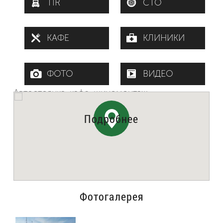
TIR
СТО
КАФЕ
КЛИНИКИ
ФОТО
ВИДЕО
Автостоянка, кафе, шиномонтаж
Подробнее
Поворот на деревню Опарино. Площадка под
стоянку не асфальтирована. Есть шиномонтаж,
кафе, пивбар, душ, прачечная.
Фотогалерея